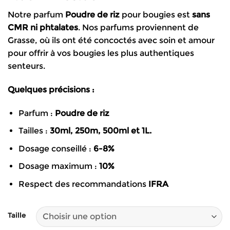
de
Notre parfum
Poudre de riz
pour bougies est
sans
prix :
CMR
ni phtalates
. Nos parfums proviennent de
4.90€
Grasse, où ils ont été concoctés avec soin et amour
à
pour offrir à vos bougies les plus authentiques
83.90€
senteurs.
Quelques précisions :
Parfum :
Poudre de riz
Tailles :
30ml, 250m, 500ml et 1L.
Dosage conseillé :
6-8%
Dosage maximum :
10%
Respect des recommandations
IFRA
Taille