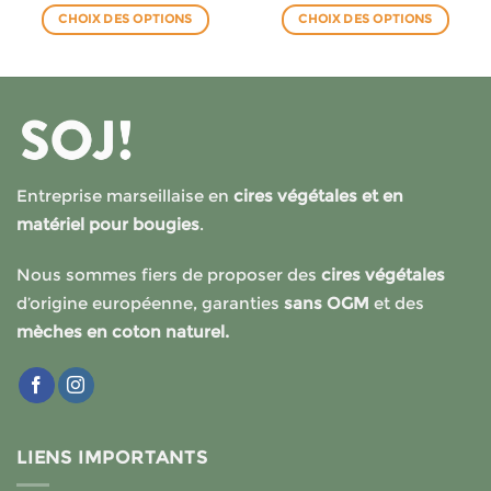
prix :
prix :
CHOIX DES OPTIONS
CHOIX DES OPTIONS
4.90€
4.90€
à
à
Ce
Ce
€
83.90€
83.90€
produit
produit
a
a
plusieurs
plusieurs
variations.
variations.
Les
Les
options
options
Entreprise marseillaise en
cires végétales et en
peuvent
peuvent
matériel pour bougies
.
être
être
choisies
choisies
Nous sommes fiers de proposer des
cires végétales
sur
sur
la
la
d’origine européenne, garanties
sans OGM
et des
page
page
mèches en coton naturel.
du
du
produit
produit
LIENS IMPORTANTS