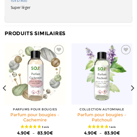
15 h 57 min)
Super léger
PRODUITS SIMILAIRES
PARFUMS POUR BOUGIES
COLLECTION AUTOMNALE
Parfum pour bougies –
Parfum pour bougies –
Cachemire
Patchouli
Plage
Plage
4.90
€
–
83.90
€
4.90
€
–
83.90
€
de
de