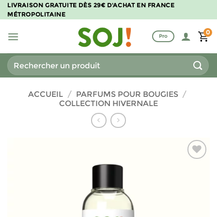
Passer
LIVRAISON GRATUITE DÈS 29€ D'ACHAT EN FRANCE
MÉTROPOLITAINE
au
contenu
0
Pro
Recherche
pour :
ACCUEIL
/
PARFUMS POUR BOUGIES
/
COLLECTION HIVERNALE