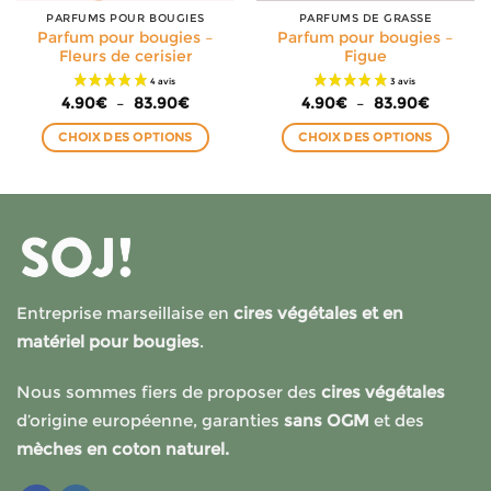
PARFUMS POUR BOUGIES
PARFUMS DE GRASSE
Parfum pour bougies –
Parfum pour bougies –
Fleurs de cerisier
Figue
Plage
Plage
4.90
€
–
83.90
€
4.90
€
–
83.90
€
de
de
prix :
prix :
CHOIX DES OPTIONS
CHOIX DES OPTIONS
4.90€
4.90€
à
à
Ce
Ce
€
83.90€
83.90€
produit
produit
a
a
plusieurs
plusieurs
variations.
variations.
Les
Les
options
options
Entreprise marseillaise en
cires végétales et en
peuvent
peuvent
matériel pour bougies
.
être
être
choisies
choisies
Nous sommes fiers de proposer des
cires végétales
sur
sur
la
la
d’origine européenne, garanties
sans OGM
et des
page
page
mèches en coton naturel.
du
du
produit
produit