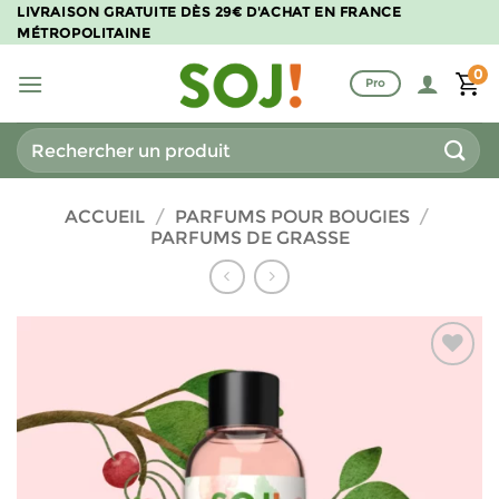
Passer
LIVRAISON GRATUITE DÈS 29€ D'ACHAT EN FRANCE
MÉTROPOLITAINE
au
contenu
0
Pro
Recherche
pour :
ACCUEIL
/
PARFUMS POUR BOUGIES
/
PARFUMS DE GRASSE