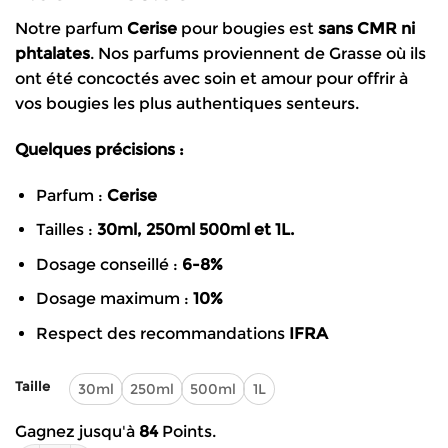
de
Notre parfum
Cerise
pour bougies est
sans CMR
ni
prix :
phtalates
. Nos parfums proviennent de Grasse où ils
4.90€
ont été concoctés avec soin et amour pour offrir à
à
vos bougies les plus authentiques senteurs.
83.90€
Quelques précisions :
Parfum :
Cerise
Tailles :
30ml, 250ml 500ml et 1L.
Dosage conseillé :
6-8%
Dosage maximum :
10%
Respect des recommandations
IFRA
Taille
30ml
250ml
500ml
1L
Gagnez jusqu'à
84
Points.