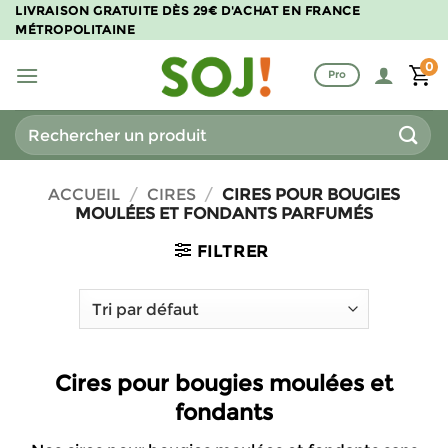
Passer
LIVRAISON GRATUITE DÈS 29€ D'ACHAT EN FRANCE
MÉTROPOLITAINE
au
contenu
0
Pro
Recherche
pour :
ACCUEIL
/
CIRES
/
CIRES POUR BOUGIES
MOULÉES ET FONDANTS PARFUMÉS
FILTRER
Cires pour bougies moulées et
fondants