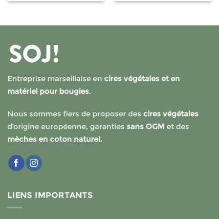
135.00€
149.90
produit
produit
a
a
plusieurs
plusieurs
variations.
variations.
6 avis
Les
Les
options
options
peuvent
peuvent
Entreprise marseillaise en
cires végétales et en
être
être
choisies
choisies
matériel pour bougies
.
sur
sur
la
la
Nous sommes fiers de proposer des
cires végétales
page
page
d’origine européenne, garanties
sans OGM
et des
du
du
mèches en coton naturel.
produit
produit
LIENS IMPORTANTS