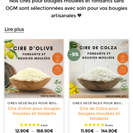
Nos cires pour bougies moulées et fondants sans
OGM sont sélectionnées avec soin pour vos bougies
artisanales
🧡
Lire plus
-9%
CIRES VÉGÉTALES POUR BOUGIES
CIRES VÉGÉTALES POUR BOUGIES
Cire d’olive pour bougies
Cire de Colza pour
moulées et fondants
bougies moulées et
fondants
Plage
Plage
12.90
€
–
168.90
€
11.90
€
–
144.90
€