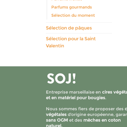
Parfums gourmands
Sélection du moment
Sélection de pâques
Sélection pour la Saint
Valentin
Entreprise marseillaise en
cires végét
et en matériel pour bougies
.
Nous sommes fiers de proposer des
c
végétales
d’origine européenne, garan
sans OGM
et des
mèches en coton
naturel.