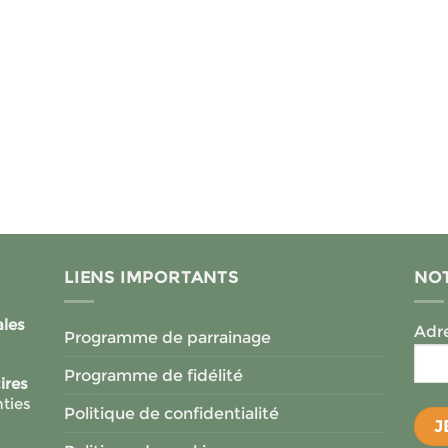
sur
sur
la
la
page
page
du
du
produit
produit
LIENS IMPORTANTS
NOT
ales
Adre
Programme de parrainage
Programme de fidélité
ires
ties
Politique de confidentialité