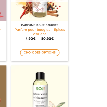
PARFUMS POUR BOUGIES
r
Parfum pour bougies – Épices
d’orient
Plage
4.90
€
–
50.90
€
de
e
prix :
4.90€
à
CHOIX DES OPTIONS
€
50.90€
Ce
0€
produit
a
plusieurs
variations.
Les
options
peuvent
être