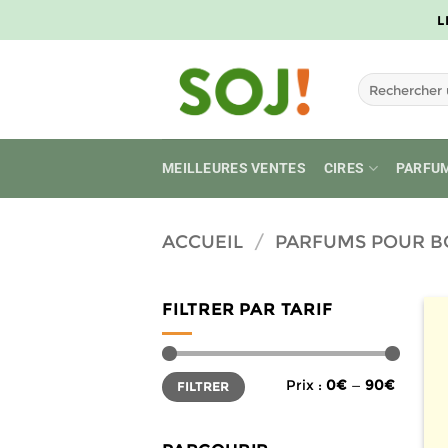
Passer
L
au
contenu
Recherche
pour :
MEILLEURES VENTES
CIRES
PARFU
ACCUEIL
/
PARFUMS POUR B
FILTRER PAR TARIF
Prix
Prix
Prix :
0€
—
90€
FILTRER
min
max