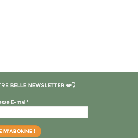
sur
la
page
du
produit
RE BELLE NEWSLETTER ❤️👇
sse E-mail*
13 avis