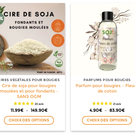
produit
produit
a
a
plusieurs
plusieurs
3%
variations.
variations.
Les
Les
options
options
peuvent
peuvent
être
être
choisies
choisies
sur
sur
la
la
page
page
CIRES VÉGÉTALES POUR BOUGIES
PARFUMS POUR BOUGIES
du
du
Cire de soja pour bougies
Parfum pour bougies – Fleu
produit
produit
moulées et pour fondants –
de coton
SANS OGM
Plage
Plag
11.99
€
–
149.90
€
4.90
€
–
83.90
€
de
de
prix :
prix :
CHOIX DES OPTIONS
CHOIX DES OPTIONS
11.99€
4.90
à
à
Ce
Ce
149.90€
83.9
produit
produit