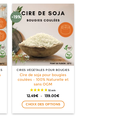
-19%
ES
CIRES VÉGÉTALES POUR BOUGIES
s
Cire de soja pour bougies
coulées – 100% Naturelle et
sans OGM
e
Plage
12.49
€
–
139.00
€
de
:
prix :
CHOIX DES OPTIONS
0€
12.49€
à
Ce
90€
139.00€