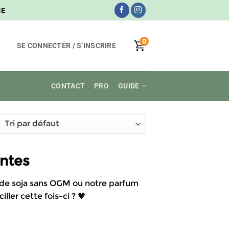
NE
0
SE CONNECTER / S’INSCRIRE
CONTACT
PRO
GUIDE
entes
 de soja sans OGM ou notre parfum
ller cette fois-ci ? 🧡