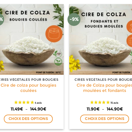
5%
-9%
CIRES VÉGÉTALES POUR BOUGIES
CIRES VÉGÉTALES POUR BOUGI
Cire de colza pour bougies
Cire de Colza pour bougie
coulées
moulées et fondants
Plage
Plag
11.49
€
–
144.90
€
11.90
€
–
144.90
€
de
de
prix :
prix 
CHOIX DES OPTIONS
CHOIX DES OPTIONS
11.49€
11.9
à
à
Ce
Ce
144.90€
144.