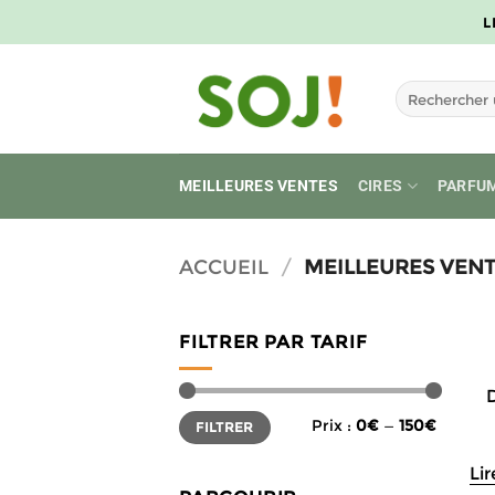
Passer
L
au
contenu
Recherche
pour :
MEILLEURES VENTES
CIRES
PARFU
ACCUEIL
/
MEILLEURES VEN
FILTRER PAR TARIF
Prix
Prix
Prix :
0€
—
150€
FILTRER
min
max
Lir