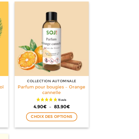
a
plusieurs
variations.
Les
options
peuvent
être
choisies
sur
la
page
COLLECTION AUTOMNALE
du
Parfum pour bougies – Orange
oï
produit
cannelle
e
Plage
4.90
€
–
83.90
€
de
prix :
CHOIX DES OPTIONS
€
4.90€
à
Ce
0€
83.90€
produit
a