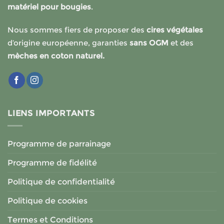
choisies
choisies
matériel pour bougies
.
sur
sur
la
la
Nous sommes fiers de proposer des
cires végétales
page
page
d’origine européenne, garanties
sans OGM
et des
du
du
mèches en coton naturel.
produit
produit
LIENS IMPORTANTS
Programme de parrainage
Programme de fidélité
Politique de confidentialité
Politique de cookies
Termes et Conditions