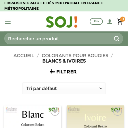
Passer
LIVRAISON GRATUITE DÈS 29€ D'ACHAT EN FRANCE
MÉTROPOLITAINE
au
contenu
0
Pro
Recherche
pour :
ACCUEIL
/
COLORANTS POUR BOUGIES
/
BLANCS & IVOIRES
FILTRER