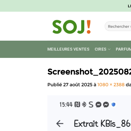
Passer
L
au
contenu
Recherche
pour :
MEILLEURES VENTES
CIRES
PARFU
Screenshot_202508
Publié
27 août 2025
à
1080 × 2388
d