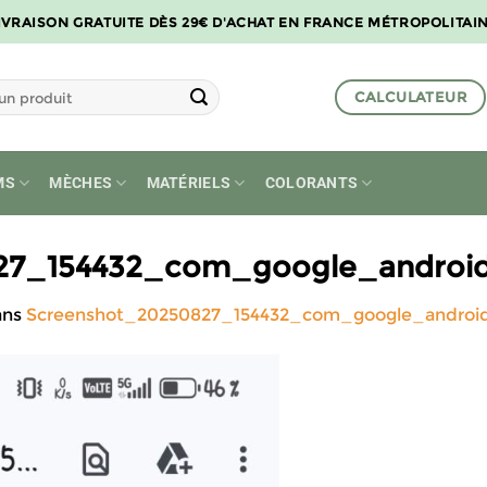
IVRAISON GRATUITE DÈS 29€ D'ACHAT EN FRANCE MÉTROPOLITAI
CALCULATEUR
MS
MÈCHES
MATÉRIELS
COLORANTS
27_154432_com_google_android
ans
Screenshot_20250827_154432_com_google_android