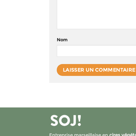
Nom
Entreprise marseillaise en
cires végét