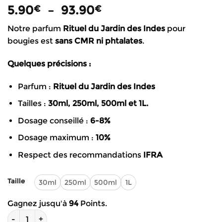
Plage
5.90
–
93.90
€
€
de
Notre parfum
Rituel du Jardin des Indes
pour
prix :
bougies est
sans CMR
ni phtalates
.
5.90€
à
Quelques précisions :
93.90€
Parfum :
Rituel du Jardin des Indes
Tailles :
30ml, 250ml, 500ml et 1L.
Dosage conseillé :
6-8%
Dosage maximum :
10%
Respect des recommandations
IFRA
Taille
30ml
250ml
500ml
1L
Gagnez jusqu'à
94
Points.
quantité de Parfum pour bougies – Rituel du Jardin des Indes