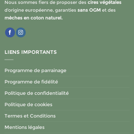
Nous sommes fiers de proposer des
cires végétales
sur
sur
la
la
d’origine européenne, garanties
sans OGM
et des
page
page
mèches en coton naturel.
du
du
produit
produit
LIENS IMPORTANTS
Programme de parrainage
Programme de fidélité
Politique de confidentialité
Politique de cookies
Termes et Conditions
Mentions légales