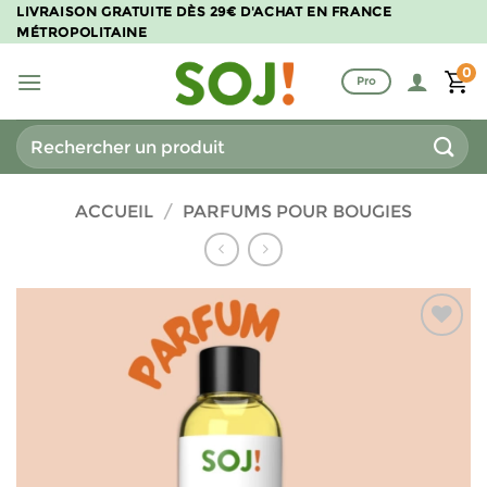
Passer
LIVRAISON GRATUITE DÈS 29€ D'ACHAT EN FRANCE
MÉTROPOLITAINE
au
contenu
0
Pro
Recherche
pour :
ACCUEIL
/
PARFUMS POUR BOUGIES