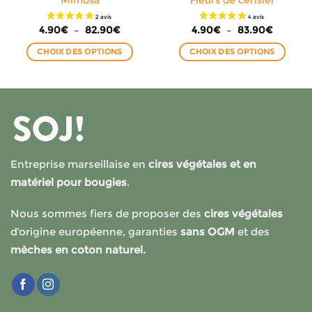
Mimosa
Fleurs de cerisier
Plage
Plage
4.90
€
–
82.90
€
4.90
€
–
83.90
€
de
de
prix :
prix :
CHOIX DES OPTIONS
CHOIX DES OPTIONS
4.90€
4.90€
à
à
Ce
Ce
€
82.90€
83.90€
produit
produit
a
a
plusieurs
plusieurs
variations.
variations.
Les
Les
options
options
Entreprise marseillaise en
cires végétales et en
peuvent
peuvent
matériel pour bougies
.
être
être
choisies
choisies
Nous sommes fiers de proposer des
cires végétales
sur
sur
la
la
d’origine européenne, garanties
sans OGM
et des
page
page
mèches en coton naturel.
du
du
produit
produit