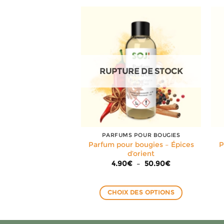
RE DE STOCK
RUPTURE DE STOCK
 POUR BOUGIES
PARFUMS POUR BOUGIES
pour bougies –
Parfum pour bougies – Épices
P
Mangue
d’orient
Plage
Plage
€
–
50.90
€
4.90
€
–
50.90
€
de
de
prix :
prix :
4.40€
4.90€
à
à
 DES OPTIONS
CHOIX DES OPTIONS
50.90€
50.90€
Ce
Ce
produit
produit