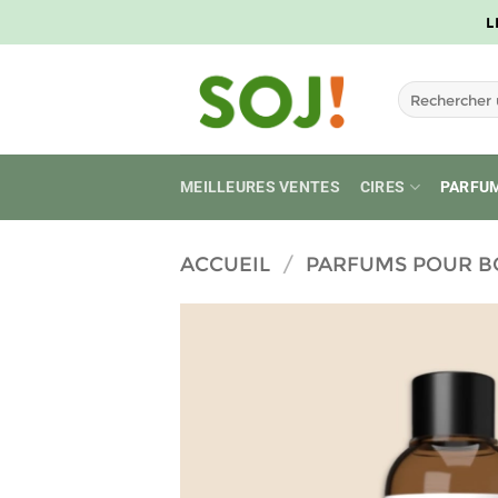
Passer
L
au
contenu
Recherche
pour :
MEILLEURES VENTES
CIRES
PARFU
ACCUEIL
/
PARFUMS POUR B