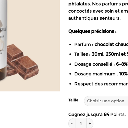
phtalates
. Nos parfums pr
4
concoctés avec soin et amo
à
authentiques senteurs.
8
Quelques précisions :
Parfum :
chocolat chau
Tailles :
30ml, 250ml et 
Dosage conseillé :
6-8%
Dosage maximum :
10%
Respect des recomman
Taille
Gagnez jusqu'à
84
Points.
quantité de Parfum pour bou