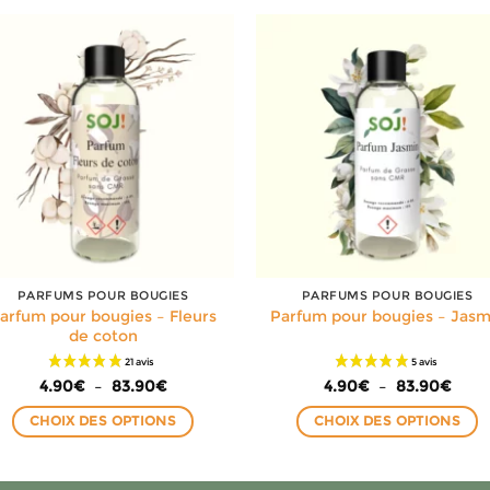
PARFUMS POUR BOUGIES
PARFUMS POUR BOUGIES
arfum pour bougies – Fleurs
Parfum pour bougies – Jasm
de coton
Plage
Plag
4.90
€
–
83.90
€
4.90
€
–
83.90
€
de
de
prix :
prix :
CHOIX DES OPTIONS
CHOIX DES OPTIONS
4.90€
4.90
à
à
Ce
Ce
83.90€
83.9
produit
produit