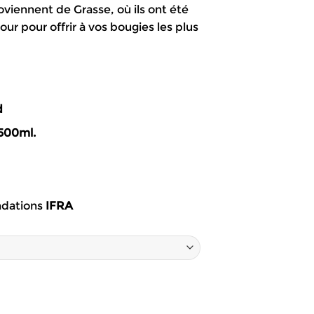
oviennent de Grasse, où ils ont été
.90€
ur pour offrir à vos bougies les plus
3.90€
d
500ml.
dations
IFRA
gies – Chocolat chaud