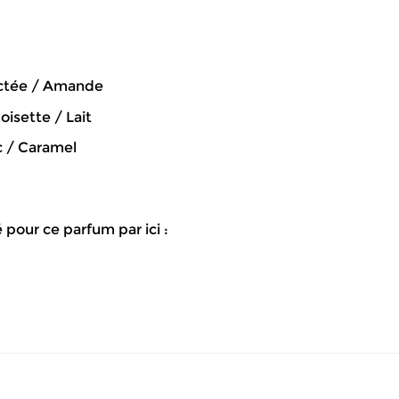
actée / Amande
oisette / Lait
c / Caramel
 pour ce parfum par ici :