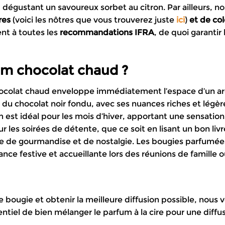
dégustant un savoureux sorbet au citron. Par ailleurs, n
res
(voici les nôtres que vous trouverez juste
ici
)
et de co
nt à toutes les
recommandations IFRA
, de quoi garantir
um chocolat chaud ?
ocolat chaud enveloppe immédiatement l’espace d’un ar
u chocolat noir fondu, avec ses nuances riches et légè
m est idéal pour les mois d’hiver, apportant une sensation
our les soirées de détente, que ce soit en lisant un bon liv
e de gourmandise et de nostalgie. Les bougies parfumées
nce festive et accueillante lors des réunions de famille o
e bougie et obtenir la meilleure diffusion possible, nous 
entiel de bien mélanger le parfum à la cire pour une diff