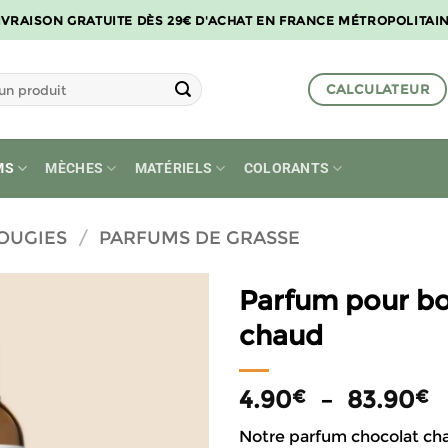
IVRAISON GRATUITE DÈS 29€ D'ACHAT EN FRANCE MÉTROPOLITAI
CALCULATEUR
MS
MÈCHES
MATÉRIELS
COLORANTS
OUGIES
/
PARFUMS DE GRASSE
Parfum pour bo
chaud
P
4.90
–
83.90
€
€
d
Notre parfum chocolat ch
pr