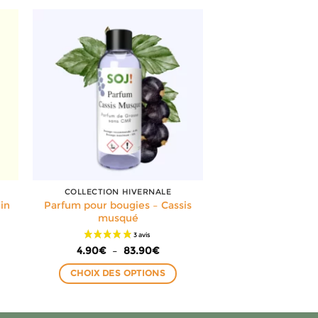
COLLECTION HIVERNALE
Parfum pour bougies – Cassis
in
musqué
e
Plage
4.90
€
–
83.90
€
de
prix :
CHOIX DES OPTIONS
€
4.90€
à
Ce
0€
83.90€
produit