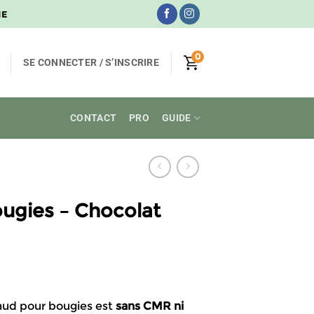
NE
0
SE CONNECTER / S’INSCRIRE
CONTACT
PRO
GUIDE
ugies – Chocolat
lage
e
aud pour bougies est
sans CMR
ni
ix :