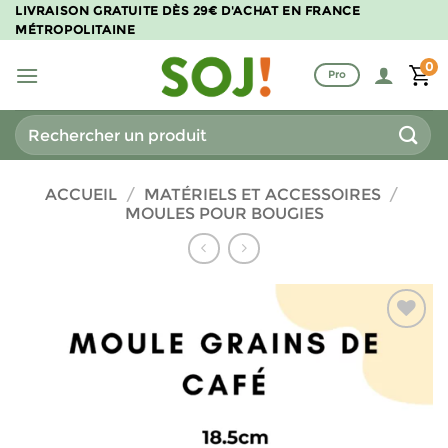
Passer
LIVRAISON GRATUITE DÈS 29€ D'ACHAT EN FRANCE
MÉTROPOLITAINE
au
contenu
0
Pro
Recherche
pour :
ACCUEIL
/
MATÉRIELS ET ACCESSOIRES
/
MOULES POUR BOUGIES