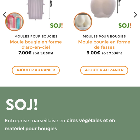
MOULES POUR BOUGIES
MOULES POUR BOUGIES
Moule bougie en forme
Moule bougie en forme
d’arc-en-ciel
de fesses
7.00
€
9.00
€
soit
5.83
€
ht
soit
7.50
€
ht
AJOUTER AU PANIER
AJOUTER AU PANIER
Entreprise marseillaise en
cires végétales et en
matériel pour bougies
.