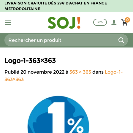
Passer
LIVRAISON GRATUITE DÈS 29€ D'ACHAT EN FRANCE
MÉTROPOLITAINE
au
contenu
0
Pro
Recherche
pour :
Logo-1-363×363
Publié
20 novembre 2022
à
363 × 363
dans
Logo-1-
363×363