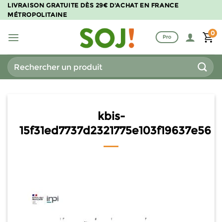
Passer
LIVRAISON GRATUITE DÈS 29€ D'ACHAT EN FRANCE
MÉTROPOLITAINE
au
contenu
0
Pro
Recherche
pour :
kbis-
15f31ed7737d2321775e103f19637e56