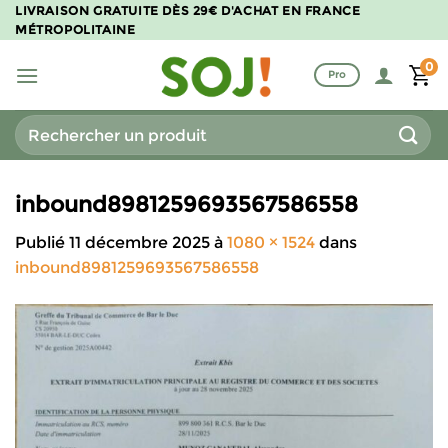
Passer
LIVRAISON GRATUITE DÈS 29€ D'ACHAT EN FRANCE
MÉTROPOLITAINE
au
contenu
0
Pro
Recherche
pour :
inbound8981259693567586558
Publié
11 décembre 2025
à
1080 × 1524
dans
inbound8981259693567586558