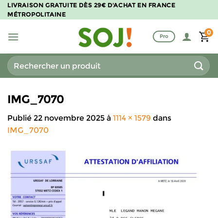
Passer
LIVRAISON GRATUITE DÈS 29€ D'ACHAT EN FRANCE
MÉTROPOLITAINE
au
contenu
0
Pro
Recherche
pour :
IMG_7070
Publié
22 novembre 2025
à
1114 × 1579
dans
IMG_7070