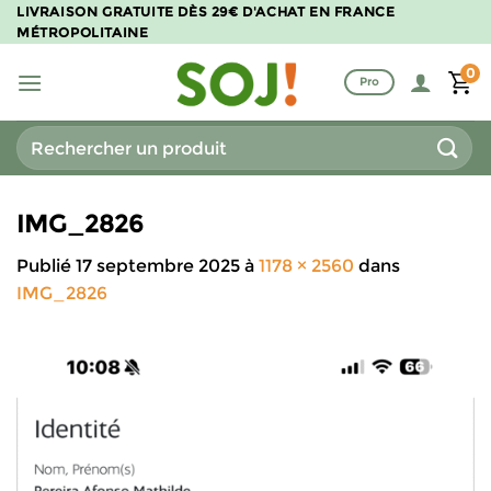
Passer
LIVRAISON GRATUITE DÈS 29€ D'ACHAT EN FRANCE
MÉTROPOLITAINE
au
contenu
0
Pro
Recherche
pour :
IMG_2826
Publié
17 septembre 2025
à
1178 × 2560
dans
IMG_2826