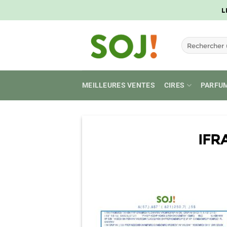
Passer
L
au
contenu
Recherche
pour :
MEILLEURES VENTES
CIRES
PARFU
IFR