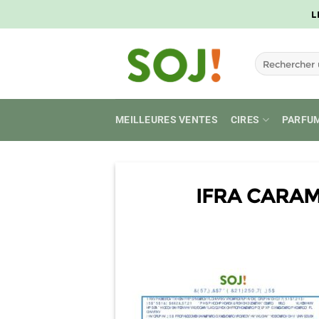
Passer
L
au
contenu
Recherche
pour :
MEILLEURES VENTES
CIRES
PARFU
IFRA CARAM