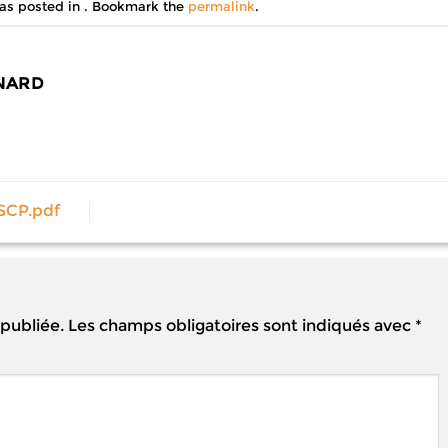
was posted in . Bookmark the
permalink
.
NARD
SCP.pdf
 publiée.
Les champs obligatoires sont indiqués avec
*