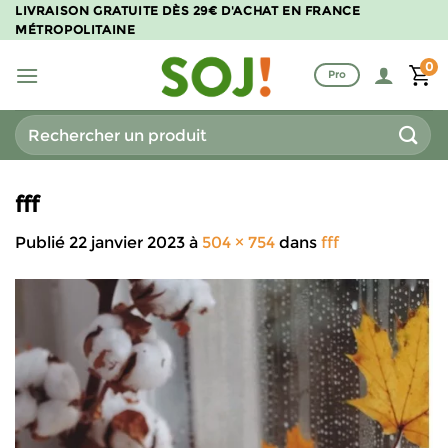
Passer
LIVRAISON GRATUITE DÈS 29€ D'ACHAT EN FRANCE
MÉTROPOLITAINE
au
contenu
0
Pro
Recherche
pour :
fff
Publié
22 janvier 2023
à
504 × 754
dans
fff