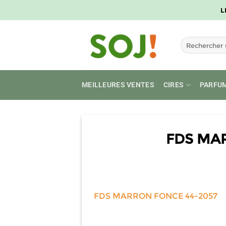
Passer
L
au
contenu
Recherche
pour :
MEILLEURES VENTES
CIRES
PARFU
FDS MA
FDS MARRON FONCE 44-2057