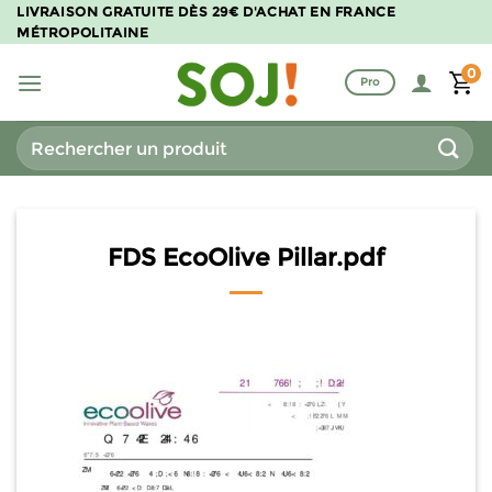
Passer
LIVRAISON GRATUITE DÈS 29€ D'ACHAT EN FRANCE
MÉTROPOLITAINE
au
contenu
0
Pro
Recherche
pour :
FDS EcoOlive Pillar.pdf