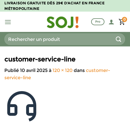
Passer
LIVRAISON GRATUITE DÈS 29€ D'ACHAT EN FRANCE
MÉTROPOLITAINE
au
contenu
0
Pro
Recherche
pour :
customer-service-line
Publié
10 avril 2025
à
120 × 120
dans
customer-
service-line