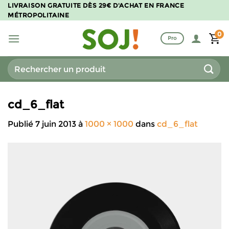
Passer
LIVRAISON GRATUITE DÈS 29€ D'ACHAT EN FRANCE
MÉTROPOLITAINE
au
contenu
0
Pro
Recherche
pour :
cd_6_flat
Publié
7 juin 2013
à
1000 × 1000
dans
cd_6_flat