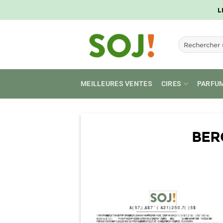
Passer
L
au
contenu
Recherche
pour :
MEILLEURES VENTES
CIRES
PARFU
BER