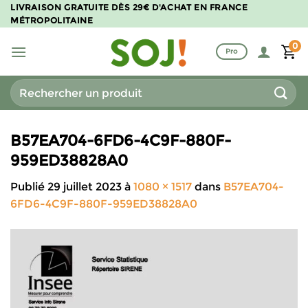
Passer
LIVRAISON GRATUITE DÈS 29€ D'ACHAT EN FRANCE
MÉTROPOLITAINE
au
contenu
0
Pro
Recherche
pour :
B57EA704-6FD6-4C9F-880F-
959ED38828A0
Publié
29 juillet 2023
à
1080 × 1517
dans
B57EA704-
6FD6-4C9F-880F-959ED38828A0