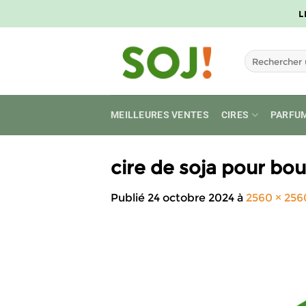
Passer
L
au
contenu
Recherche
pour :
MEILLEURES VENTES
CIRES
PARFU
cire de soja pour bou
Publié
24 octobre 2024
à
2560 × 256