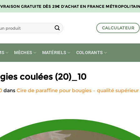
IVRAISON GRATUITE DÈS 29€ D'ACHAT EN FRANCE MÉTROPOLITAI
CALCULATEUR
MS
MÈCHES
MATÉRIELS
COLORANTS
gies coulées (20)_10
0
dans
Cire de paraffine pour bougies – qualité supérieur