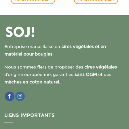
CHOIX DES OPTIONS
CHOIX DES OPTIONS
€
12.49€
9.00€
à
à
Ce
Ce
0€
144.90€
83.90€
produit
produit
a
a
plusieurs
plusieurs
variations.
variations.
Les
Les
options
options
Entreprise marseillaise en
cires végétales et en
peuvent
peuvent
matériel pour bougies
.
être
être
choisies
choisies
Nous sommes fiers de proposer des
cires végétales
sur
sur
la
la
d’origine européenne, garanties
sans OGM
et des
page
page
mèches en coton naturel.
du
du
produit
produit
LIENS IMPORTANTS