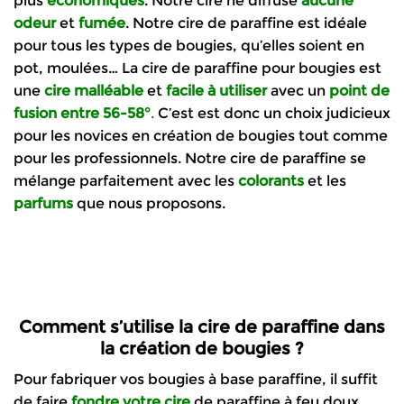
plus
économiques
. Notre cire ne diffuse
aucune
odeur
et
fumée
. Notre cire de paraffine est idéale
pour tous les types de bougies, qu’elles soient en
pot, moulées… La cire de paraffine pour bougies est
une
cire
malléable
et
facile à utiliser
avec un
point de
fusion entre 56-58°
.
C’est est donc un choix judicieux
pour les novices en création de bougies tout comme
pour les professionnels. Notre cire de paraffine se
mélange parfaitement avec les
colorants
et les
parfums
que nous proposons.
Comment s’utilise la cire de paraffine dans
la création de bougies ?
Pour fabriquer vos bougies à base paraffine, il suffit
de faire
fondre votre cire
de paraffine à feu doux