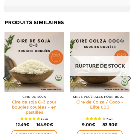
PRODUITS SIMILAIRES
RUPTURE DE STOCK
CIRE DE SOJA
CIRES VÉGÉTALES POUR BOUGIES
Cire de soja C-3 pour
Cire de Colza / Coco –
bougies coulées – en
Elite 600
pastilles
Plage
Plage
12.49
€
–
144.90
€
9.00
€
–
83.90
€
de
de
prix :
prix :