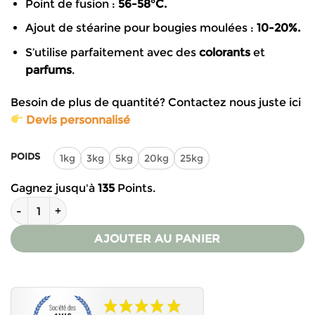
Point de fusion :
56-58°C.
Ajout de stéarine pour bougies moulées :
10-20%.
S’utilise parfaitement avec des
colorants
et
parfums
.
Besoin de plus de quantité? Contactez nous juste ici
Devis personnalisé
POIDS
1kg
3kg
5kg
20kg
25kg
Gagnez jusqu'à
135
Points.
quantité de Cire de paraffine pour bougies - qualité supérieu
AJOUTER AU PANIER