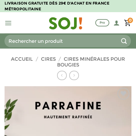
Passer
LIVRAISON GRATUITE DÈS 29€ D'ACHAT EN FRANCE
MÉTROPOLITAINE
au
contenu
0
Pro
Recherche
pour :
ACCUEIL
/
CIRES
/
CIRES MINÉRALES POUR
BOUGIES