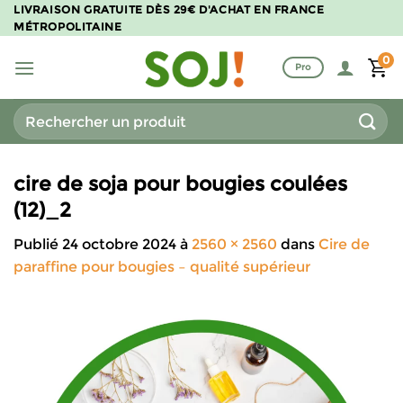
Passer
LIVRAISON GRATUITE DÈS 29€ D'ACHAT EN FRANCE
MÉTROPOLITAINE
au
contenu
0
Pro
Recherche
pour :
cire de soja pour bougies coulées
(12)_2
Publié
24 octobre 2024
à
2560 × 2560
dans
Cire de
paraffine pour bougies – qualité supérieur