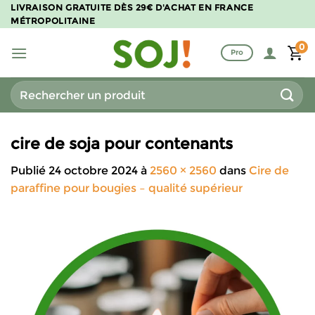
Passer
LIVRAISON GRATUITE DÈS 29€ D'ACHAT EN FRANCE
MÉTROPOLITAINE
au
contenu
0
Pro
Recherche
pour :
cire de soja pour contenants
Publié
24 octobre 2024
à
2560 × 2560
dans
Cire de
paraffine pour bougies – qualité supérieur