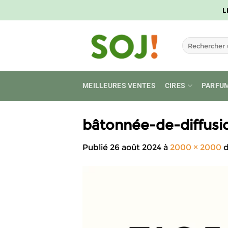
Passer
L
au
contenu
Recherche
pour :
MEILLEURES VENTES
CIRES
PARFU
bâtonnée-de-diffusi
Publié
26 août 2024
à
2000 × 2000
d