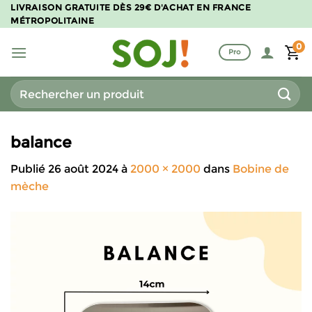
Passer
LIVRAISON GRATUITE DÈS 29€ D'ACHAT EN FRANCE
MÉTROPOLITAINE
au
contenu
0
Pro
Recherche
pour :
balance
Publié
26 août 2024
à
2000 × 2000
dans
Bobine de
mèche