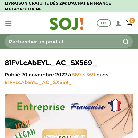
Passer
LIVRAISON GRATUITE DÈS 29€ D'ACHAT EN FRANCE
MÉTROPOLITAINE
au
contenu
0
Pro
Recherche
pour :
81FvLcAbEYL._AC_SX569_
Publié
20 novembre 2022
à
569 × 569
dans
81FvLcAbEYL._AC_SX569_