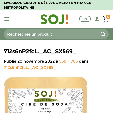
Passer
LIVRAISON GRATUITE DÈS 29€ D'ACHAT EN FRANCE
MÉTROPOLITAINE
au
contenu
0
Pro
Recherche
pour :
712s6nP2fcL._AC_SX569_
Publié
20 novembre 2022
à
569 × 703
dans
712s6nP2fcL._AC_SX569_