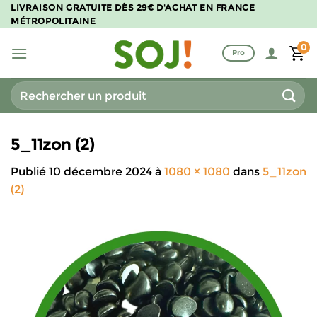
Passer
LIVRAISON GRATUITE DÈS 29€ D'ACHAT EN FRANCE
MÉTROPOLITAINE
au
contenu
0
Pro
Recherche
pour :
5_11zon (2)
Publié
10 décembre 2024
à
1080 × 1080
dans
5_11zon
(2)