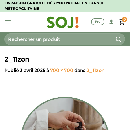
Passer
LIVRAISON GRATUITE DÈS 29€ D'ACHAT EN FRANCE
MÉTROPOLITAINE
au
contenu
0
Pro
Recherche
pour :
2_11zon
Publié
3 avril 2025
à
700 × 700
dans
2_11zon