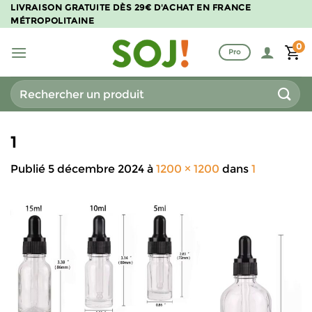
Passer
LIVRAISON GRATUITE DÈS 29€ D'ACHAT EN FRANCE
MÉTROPOLITAINE
au
contenu
0
Pro
Recherche
pour :
1
Publié
5 décembre 2024
à
1200 × 1200
dans
1