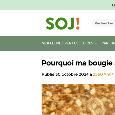
Passer
L
au
contenu
Recherche
pour :
MEILLEURES VENTES
CIRES
PARFU
Pourquoi ma bougie 
Publié
30 octobre 2024
à
2560 × 914