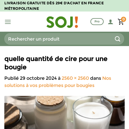
Passer
LIVRAISON GRATUITE DÈS 29€ D'ACHAT EN FRANCE
MÉTROPOLITAINE
au
contenu
0
Pro
Recherche
pour :
quelle quantité de cire pour une
bougie
Publié
29 octobre 2024
à
2560 × 2560
dans
Nos
solutions à vos problèmes pour bougies