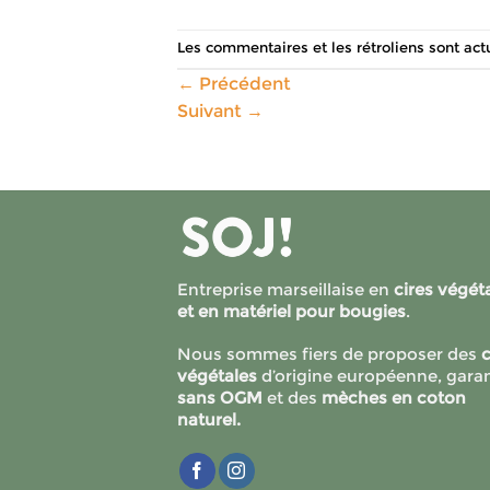
Les commentaires et les rétroliens sont ac
←
Précédent
Suivant
→
Entreprise marseillaise en
cires végét
et en matériel pour bougies
.
Nous sommes fiers de proposer des
c
végétales
d’origine européenne, garan
sans OGM
et des
mèches en coton
naturel.