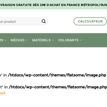
IVRAISON GRATUITE DÈS 29€ D'ACHAT EN FRANCE MÉTROPOLITAI
CALCULATEUR
MS
MÈCHES
MATÉRIELS
COLORANTS
h" in
/htdocs/wp-content/themes/flatsome/image.php
t" in
/htdocs/wp-content/themes/flatsome/image.ph
eil