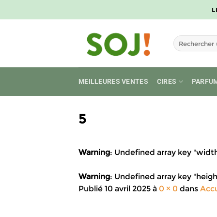
Passer
L
au
contenu
Recherche
pour :
MEILLEURES VENTES
CIRES
PARFU
5
Warning
: Undefined array key "widt
Warning
: Undefined array key "heigh
Publié
10 avril 2025
à
0 × 0
dans
Accu