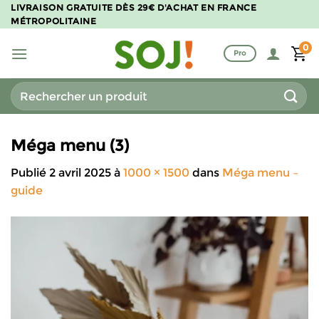
Passer
LIVRAISON GRATUITE DÈS 29€ D'ACHAT EN FRANCE
MÉTROPOLITAINE
au
contenu
0
Pro
Recherche
pour :
Méga menu (3)
Publié
2 avril 2025
à
1000 × 1500
dans
Méga menu –
guide