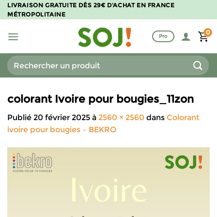
Passer
LIVRAISON GRATUITE DÈS 29€ D'ACHAT EN FRANCE
MÉTROPOLITAINE
au
contenu
0
Pro
Recherche
pour :
colorant Ivoire pour bougies_11zon
Publié
20 février 2025
à
2560 × 2560
dans
Colorant
ivoire pour bougies – BEKRO