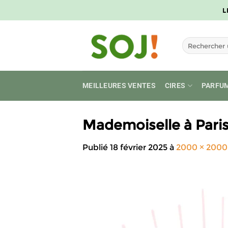
Passer
L
au
contenu
Recherche
pour :
MEILLEURES VENTES
CIRES
PARFU
Mademoiselle à Pari
Publié
18 février 2025
à
2000 × 2000