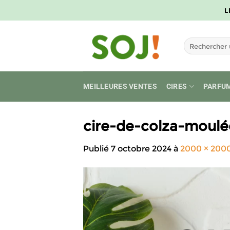
Passer
L
au
contenu
Recherche
pour :
MEILLEURES VENTES
CIRES
PARFU
cire-de-colza-moulé
Publié
7 octobre 2024
à
2000 × 200