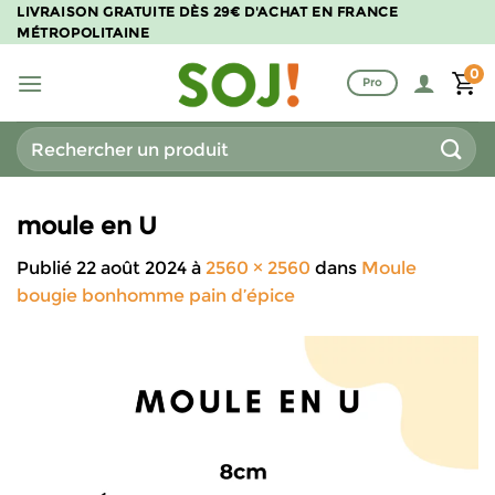
Passer
LIVRAISON GRATUITE DÈS 29€ D'ACHAT EN FRANCE
MÉTROPOLITAINE
au
contenu
0
Pro
Recherche
pour :
moule en U
Publié
22 août 2024
à
2560 × 2560
dans
Moule
bougie bonhomme pain d’épice