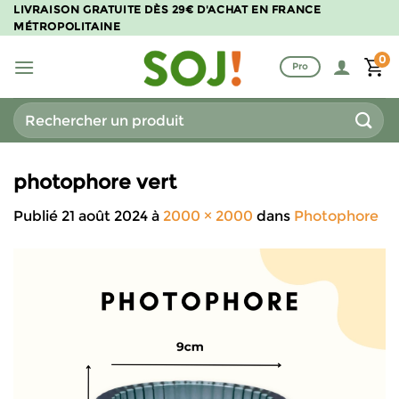
Passer
LIVRAISON GRATUITE DÈS 29€ D'ACHAT EN FRANCE
MÉTROPOLITAINE
au
contenu
0
Pro
Recherche
pour :
photophore vert
Publié
21 août 2024
à
2000 × 2000
dans
Photophore