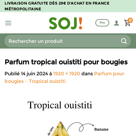
Passer
LIVRAISON GRATUITE DÈS 29€ D'ACHAT EN FRANCE
MÉTROPOLITAINE
au
contenu
0
Pro
Recherche
pour :
Parfum tropical ouistiti pour bougies
Publié
14 juin 2024
à
1920 × 1920
dans
Parfum pour
bougies – Tropical ouistiti