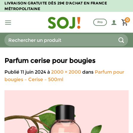
Passer
LIVRAISON GRATUITE DÈS 29€ D'ACHAT EN FRANCE
MÉTROPOLITAINE
au
contenu
0
Pro
Recherche
pour :
Parfum cerise pour bougies
Publié
11 juin 2024
à
2000 × 2000
dans
Parfum pour
bougies – Cerise – 500ml