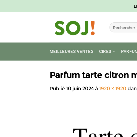
Passer
L
au
contenu
Recherche
pour :
MEILLEURES VENTES
CIRES
PARFU
Parfum tarte citron
Publié
10 juin 2024
à
1920 × 1920
dan