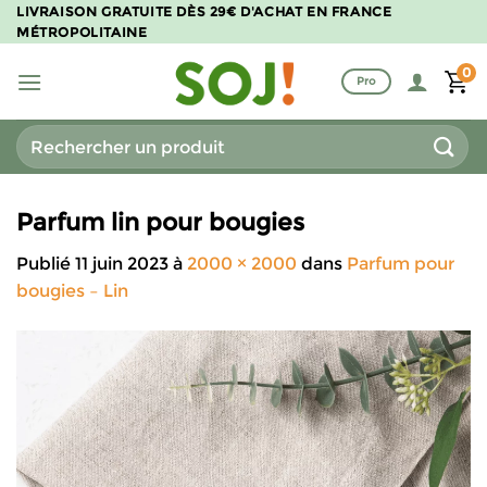
Passer
LIVRAISON GRATUITE DÈS 29€ D'ACHAT EN FRANCE
MÉTROPOLITAINE
au
contenu
0
Pro
Recherche
pour :
Parfum lin pour bougies
Publié
11 juin 2023
à
2000 × 2000
dans
Parfum pour
bougies – Lin