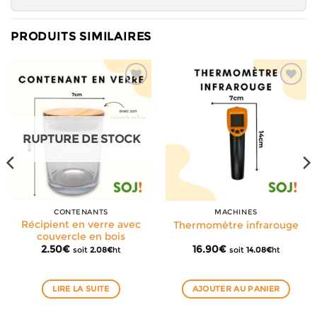
PRODUITS SIMILAIRES
RUPTURE DE STOCK
CONTENANTS
MACHINES
Récipient en verre avec
Thermomètre infrarouge
couvercle en bois
2.50
€
16.90
€
soit
2.08
€
ht
soit
14.08
€
ht
LIRE LA SUITE
AJOUTER AU PANIER