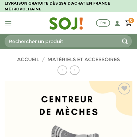
Passer
LIVRAISON GRATUITE DÈS 29€ D'ACHAT EN FRANCE
MÉTROPOLITAINE
au
contenu
0
Pro
Recherche
pour :
ACCUEIL
/
MATÉRIELS ET ACCESSOIRES